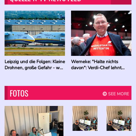
Leipzig und die Folgen: Kleine
Werneke: "Halte nichts
Drohnen, große Gefahr - was
davon": Verdi-Chef lehnt
nun wichtig ist
SPD-Vorstoß zu
Schwerarbeitsrente ab
FOTOS
SEE MORE