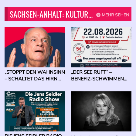
SACHSEN-ANHALT: KULTUR-KONZERTS-EVENTS
MEHR SEHEN
„STOPPT DEN WAHNSINN
„DER SEE RUFT“ –
– SCHALTET DAS HIRN
BENEFIZ-SCHWIMMEN
EIN!“
ZUGUNSTEN
SCHWERKRANKER
KINDER