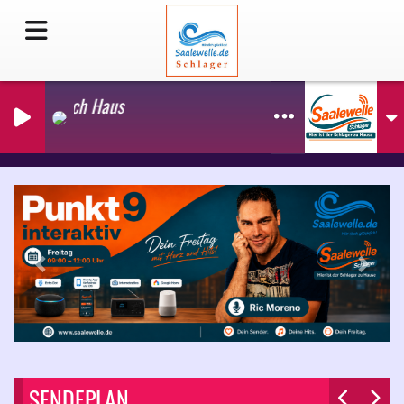
Cora Komm Nach Haus
Peter Orloff
Previous
Next
SENDEPLAN