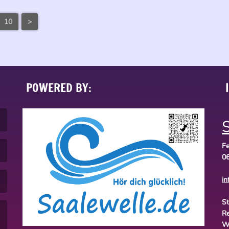
10
>
POWERED BY:
S
Fe
06
in
St
Re
W