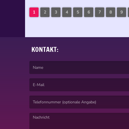
1
2
3
4
5
6
7
8
9
KONTAKT:
(Ein Name ist erforderlich. )
(Eine E-Mail-Adresse ist erforderlich. )